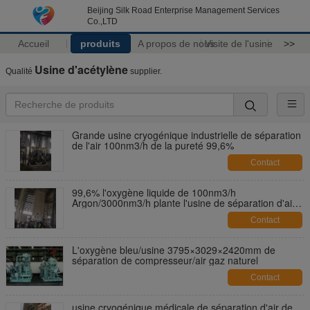
Beijing Silk Road Enterprise Management Services
Co.,LTD
Accueil
produits
A propos de nous
Visite de l'usine
>>
Usine d'acétylène
Qualité
supplier.
Grande usine cryogénique industrielle de séparation
de l'air 100nm3/h de la pureté 99,6%
Contact
99,6% l'oxygène liquide de 100nm3/h
Argon/3000nm3/h plante l'usine de séparation d'air
avec la consommation basse d'énergie
Contact
L'oxygène bleu/usine 3795×3029×2420mm de
séparation de compresseur/air gaz naturel
Contact
usine cryogénique médicale de séparation d'air de