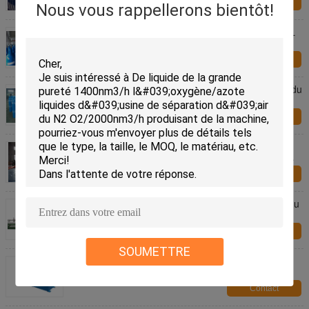
Contact
Nous vous rappellerons bientôt!
Cylindre de gaz industriel des compresses 10L/16L
en acier de haute pression, taille 495-1000MM
Contact
La couleur bleue a adapté le cylindre aux besoins du
client de gaz comprimé d'acier sans couture 8L -
22.3L ISO9809-3
Contact
30 livres ont adapté le ballon en acier d'hélium de
cylindre de gaz de couleur/ballon aux besoins du
client de l'oxygène
Contact
Dans la ligne ligne de recuit lumineuse épaisseur du
diamètre 0.5-3.0 de tuyau de 12mm - de 51mm
Contact
SOUMETTRE
Machine de fente en acier de l'épaisseur 0.5-2.0,
OIN de machine de rouleau de perle et CE
Contact