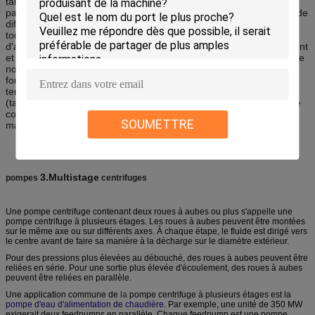
tangentiellement et radialement à l'extérieur jusqu'à ce qu'il parte
par toutes les pièces circulaires de la roue à aubes dans la pièce de
diffuseur de l'enveloppe. Le fluide gagne la vitesse et la pression
tout en passant par la roue à aubes. Le diffuseur en forme
d'anneau, ou le rouleau, section de l'enveloppe ralentit l'écoulement
et les accroissements plus ultérieurs la pression. Il est important de
noter que l'eau n'est pas poussée radialement à l'extérieur par la
force centrifuge (force inexistante), mais plutôt par l'inertie, la
tendance naturelle d'un objet de continuer dans une ligne droite
(tangente au rayon) en voyageant autour du cercle. Ceci peut être
comparé à la manière des travaux d'un rotation-cycle dans une
SOUMETTRE
machine à laver.
3.Multistage
pompes
centrifuges
Une pompe centrifuge contenant deux roues à aubes ou plus s'appelle une
pompe centrifuge à plusieurs étages. Les roues à aubes peuvent être montées
sur le même axe ou sur différents axes. À chaque étape, le fluide est dirigé vers
le centre avant de faire sa manière à la décharge sur le diamètre extérieur.
Pour des pressions plus élevées au débouché, des roues à aubes peuvent être
reliées en série. Pour une sortie plus élevée d'écoulement, des roues à aubes
peuvent être reliées en parallèle.
Une application commune de
la
pompe centrifuge à plusieurs étages est la
pompe d'eau d'alimentation de chaudière
. Par exemple, une unité de 350 MW
exigerait deux feedpumps en parallèle. Chaque feedpump est une pompe