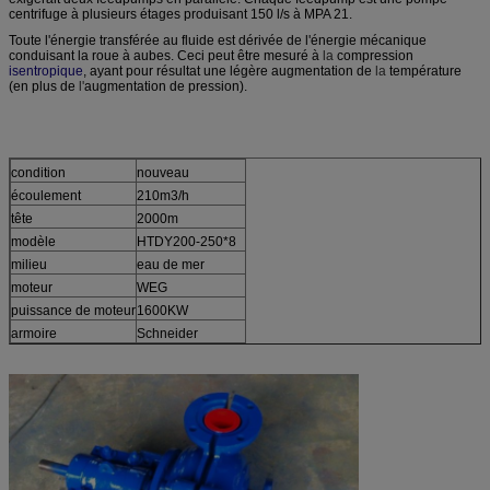
centrifuge à plusieurs étages produisant 150 l/s à MPA 21.
Toute l'énergie transférée au fluide est dérivée de l'énergie mécanique
conduisant la roue à aubes. Ceci peut être mesuré à
la
compression
isentropique
, ayant pour résultat une légère augmentation de
la
température
(en plus de
l'
augmentation de pression).
condition
nouveau
écoulement
210m3/h
tête
2000m
modèle
HTDY200-250*8
milieu
eau de mer
moteur
WEG
puissance de moteur
1600KW
armoire
Schneider