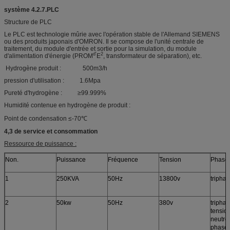
système 4.2.7.PLC
Structure de PLC
Le PLC est technologie mûrie avec l'opération stable de l'Allemand SIEMENS
ou des produits japonais d'OMRON. Il se compose de l'unité centrale de
traitement, du module d'entrée et sortie pour la simulation, du module
d'
2
d'alimentation d'énergie (PROM
E
, transformateur de séparation), etc.
Hydrogène produit : 500m3/h
pression d'utilisation : 1.6Mpa
Pureté d'hydrogène : ≥99.999%
Humidité contenue en hydrogène de produit :
Point de condensation ≤-70℃
4,3 de service et consommation
Ressource de puissance :
Non.
Puissance
Fréquence
Tension
Phase
1
250KVA
50Hz
13800v
tripha
2
50kw
50Hz
380v
triphasé
tensio
neutre 
phases