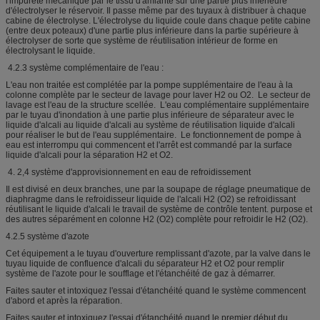
l'impureté mécanique par le tissu d'amiante sur une partie plus inférieure
d'électrolyser le réservoir. Il passe même par des tuyaux à distribuer à chaque
cabine de électrolyse. L'électrolyse du liquide coule dans chaque petite cabine
(entre deux poteaux) d'une partie plus inférieure dans la partie supérieure à
électrolyser de sorte que système de réutilisation intérieur de forme en
électrolysant le liquide.
4.2.3 système complémentaire de l'eau :
L'eau non traitée est complétée par la pompe supplémentaire de l'eau à la
colonne complète par le secteur de lavage pour laver H2 ou O2. Le secteur de
lavage est l'eau de la structure scellée. L'eau complémentaire supplémentaire
par le tuyau d'inondation à une partie plus inférieure de séparateur avec le
liquide d'alcali au liquide d'alcali au système de réutilisation liquide d'alcali
pour réaliser le but de l'eau supplémentaire. Le fonctionnement de pompe à
eau est interrompu qui commencent et l'arrêt est commandé par la surface
liquide d'alcali pour la séparation H2 et O2.
4. 2,4 système d'approvisionnement en eau de refroidissement
Il est divisé en deux branches, une par la soupape de réglage pneumatique de
diaphragme dans le refroidisseur liquide de l'alcali H2 (O2) se refroidissant
réutilisant le liquide d'alcali le travail de système de contrôle tentent. purpose et
des autres séparément en colonne H2 (O2) complète pour refroidir le H2 (O2).
4.2.5 système d'azote
Cet équipement a le tuyau d'ouverture remplissant d'azote, par la valve dans le
tuyau liquide de confluence d'alcali du séparateur H2 et O2 pour remplir
système de l'azote pour le soufflage et l'étanchéité de gaz à démarrer.
Faites sauter et intoxiquez l'essai d'étanchéité quand le système commencent
d'abord et après la réparation.
Faites sauter et intoxiquez l'essai d'étanchéité quand le premier début du