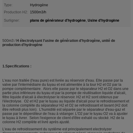
Type:
Hydrogène
Production H2:
1500m3/h
plans de générateur d'hydrogène
Usine d'hydrogène
Surligner:
,
500m3 /
H électrolysant l'usine de génération d'hydrogène, unité de
production d'hydrogène
1.Specifications :
L'eau non traitée (l'eau pure) est livrée au réservoir d'eau. Elle passe par la
valve par l'intermédiaire du tuyau et est alimentée à la tour H2 et O2 par la
pompe complémentaire. Alors elle passe par le séparateur H2 et O2 dans une
partie plus inférieure du tuyau et par la pompe de réutilisation liquide d'alcali,
filtre liquide d'alcali à électrolyser le réservoir. H2 et H2 sont obtenus par
l'électrolyse. O2 et H2 par le tuyau au liquide d'alcali pour le refroidissement et
la colonne complète du séparateur H2 et O2 se refroidissant et lavant (H2 doit
être refroidi plus loin). L'humidité est séparée par le séparateur d'eau-gaz et
passe par le déperditeur de l'eau à vidanger. L'O2 par le tuyau O2 va à ajuster
le tuyau à livrer. Selon l'exigence de client d'être exhalé ou stocké. H2 de la
colonne H2 complète et livré après ajusté.
L'eau de refroidissement du système est principalement electrolyzer