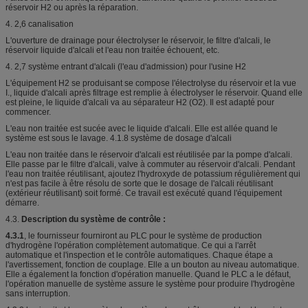
réservoir H2 ou après la réparation.
4. 2,6 canalisation
L'ouverture de drainage pour électrolyser le réservoir, le filtre d'alcali, le
réservoir liquide d'alcali et l'eau non traitée échouent, etc.
4. 2,7 système entrant d'alcali (l'eau d'admission) pour l'usine H2
L'équipement H2 se produisant se compose l'électrolyse du réservoir et la vue
I., liquide d'alcali après filtrage est remplie à électrolyser le réservoir. Quand elle
est pleine, le liquide d'alcali va au séparateur H2 (O2). Il est adapté pour
commencer.
L'eau non traitée est sucée avec le liquide d'alcali. Elle est allée quand le
système est sous le lavage. 4.1.8 système de dosage d'alcali
L'eau non traitée dans le réservoir d'alcali est réutilisée par la pompe d'alcali.
Elle passe par le filtre d'alcali, valve à commuter au réservoir d'alcali. Pendant
l'eau non traitée réutilisant, ajoutez l'hydroxyde de potassium régulièrement qui
n'est pas facile à être résolu de sorte que le dosage de l'alcali réutilisant
(extérieur réutilisant) soit formé. Ce travail est exécuté quand l'équipement
démarre.
4.3.
Description du système de contrôle :
4.3.1
, le fournisseur fourniront au PLC pour le système de production
d'hydrogène l'opération complètement automatique. Ce qui a l'arrêt
automatique et l'inspection et le contrôle automatiques. Chaque étape a
l'avertissement, fonction de couplage. Elle a un bouton au niveau automatique.
Elle a également la fonction d'opération manuelle. Quand le PLC a le défaut,
l'opération manuelle de système assure le système pour produire l'hydrogène
sans interruption.