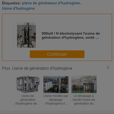
plans de générateur d'hydrogène
Étiquettes:
,
Usine d'hydrogène
500m3 / H électrolysant l'usine de
génération d'hydrogène, unité de
production d'hydrogène
Continuer
Usine de génération d'hydrogène
Plus
Usine de
Usine montée par
Le dérapage a
100m
génération
dérapage
monté l'usine de
Consomma
d'hydrogène de la
d'hydrogène de
génération de
pureté de 
pureté 99,999%
rendement élevé
l'hydrogène
99,99
dans la centrale
99,999%
généra