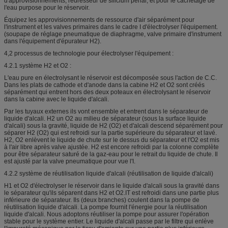
d'approvisionnements, redresseur de silicium pénal, et pour le cachetage de
l'eau purpose pour le réservoir.
Équipez les approvisionnements de ressource d'air séparément pour
l'instrument et les valves primaires dans le cadre I d'électrolyser l'équipement.
(soupape de réglage pneumatique de diaphragme, valve primaire d'instrument
dans l'équipement d'épurateur H2).
4,2 processus de technologie pour électrolyser l'équipement :
4.2.1 système H2 et O2 :
L'eau pure en électrolysant le réservoir est décomposée sous l'action de C.C.
Dans les plats de cathode et d'anode dans la cabine H2 et O2 sont créés
séparément qui entrent hors des deux poteaux en électrolysant le réservoir
dans la cabine avec le liquide d'alcali.
Par les tuyaux externes ils vont ensemble et entrent dans le séparateur de
liquide d'alcali. H2 un O2 au milieu de séparateur (sous la surface liquide
d'alcali) sous la gravité, liquide de H2 (O2) et d'alcali descend séparément pour
séparer H2 (O2) qui est refroidi sur la partie supérieure du séparateur et lavé.
H2, O2 enlèvent le liquide de chute sur le dessus du séparateur et l'O2 est mis
à l'air libre après valve ajustée. H2 est encore refroidi par la colonne complète
pour être séparateur saturé de la gaz-eau pour le retrait du liquide de chute. Il
est ajusté par la valve pneumatique pour vue l'I.
4.2.2 système de réutilisation liquide d'alcali (réutilisation de liquide d'alcali)
H1 et O2 d'électrolyser le réservoir dans le liquide d'alcali sous la gravité dans
le séparateur qu'ils séparent dans H2 et O2.IT est refroidi dans une partie plus
inférieure de séparateur. Ils (deux branches) coulent dans la pompe de
réutilisation liquide d'alcali. La pompe fournit l'énergie pour la réutilisation
liquide d'alcali. Nous adoptons réutiliser la pompe pour assurer l'opération
stable pour le système entier. Le liquide d'alcali passe par le filtre qui enlève