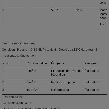
volts
3
50Hz
220v
Monop
tensio
phases
Aucun f
L'eau de refroidissement
Condition : Pression : 0.3-0.4MPa tentent. : Degré de ≤32℃ Hardness<4
Pour chaque équipement
Non.
Consommation
Équipement
Remarque
3
1
8 m
/h
Production de H2 et de
Réutilisation
l'épuration
3
2
2 m
/h
Rectification pénale
Réutilisation
3
3
10 m
/h
Compresseur
Réutilisation
Eau non traitée
Consommation : 30L/h
Dosage de KOH pour électrolyser le liquide.