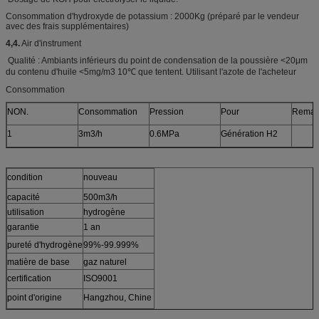
Consommation d'hydroxyde de potassium : 2000Kg (préparé par le vendeur
avec des frais supplémentaires)
4,4.
Air d'instrument
Qualité : Ambiants inférieurs du point de condensation de la poussière <20μm
du contenu d'huile <5mg/m3 10℃ que tentent. Utilisant l'azote de l'acheteur
Consommation
NON.
Consommation
Pression
Pour
Remar
1
3m3/h
0.6MPa
Génération H2
condition
nouveau
capacité
500m3/h
utilisation
hydrogène
garantie
1 an
pureté d'hydrogène
99%-99.999%
matière de base
gaz naturel
certification
ISO9001
point d'origine
Hangzhou, Chine