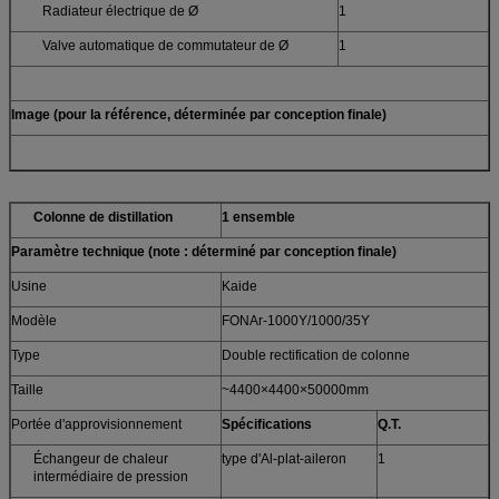
Radiateur électrique de Ø
1
Valve automatique de commutateur de Ø
1
Image (pour la référence, déterminée par conception finale)
Colonne de distillation
1 ensemble
Paramètre technique (note : déterminé par conception finale)
Usine
Kaide
Modèle
FONAr-1000Y/1000/35Y
Type
Double rectification de colonne
Taille
~4400×4400×50000mm
Portée d'approvisionnement
Spécifications
Q.T.
Échangeur de chaleur
type d'Al-plat-aileron
1
intermédiaire de pression