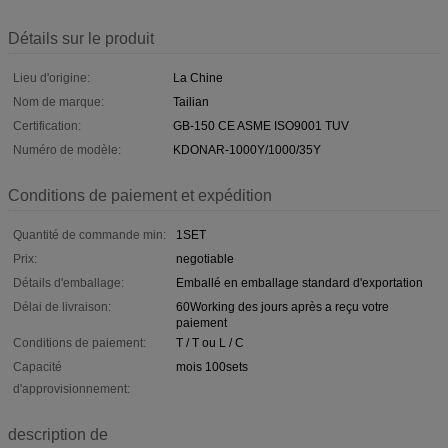
Détails sur le produit
Lieu d'origine:
La Chine
Nom de marque:
Tailian
Certification:
GB-150 CE ASME ISO9001 TUV
Numéro de modèle:
KDONAR-1000Y/1000/35Y
Conditions de paiement et expédition
Quantité de commande min:
1SET
Prix:
negotiable
Détails d'emballage:
Emballé en emballage standard d'exportation
Délai de livraison:
60Working des jours après a reçu votre
paiement
Conditions de paiement:
T / T ou L / C
Capacité
mois 100sets
d'approvisionnement:
description de