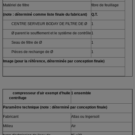
Matériel de filtre
fibre de feuillage
(note : déterminé comme liste finale du fabricant)
Q.T.
CENTRE SERVEUR BODAY DE FILTRE DE Ø
1
Ø parent le soufflement et le système de contrôle
1
Seau de filtre de Ø
1
Pièces de rechange de Ø
1
Image (pour la référence, déterminée par conception finale)
compresseur d'air exempt d'huile
1 ensemble
centrifuge
Paramètre technique (note : déterminé par conception finale)
Fabricant
Atlas ou Ingersoll
Milieu
Air