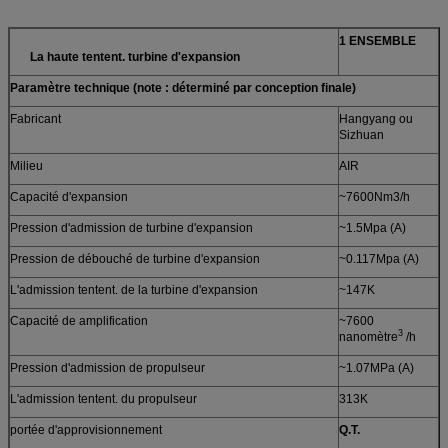
1 ENSEMBLE
La haute tentent. turbine d'expansion
Paramètre technique (note : déterminé par conception finale)
Fabricant
Hangyang ou
Sizhuan
Milieu
AIR
Capacité d'expansion
~7600Nm3/h
Pression d'admission de turbine d'expansion
~1.5Mpa (A)
Pression de débouché de turbine d'expansion
~0.117Mpa (A)
L'admission tentent. de la turbine d'expansion
~147K
Capacité de amplification
~7600
3
nanomètre
/h
Pression d'admission de propulseur
~1.07MPa (A)
L'admission tentent. du propulseur
313K
portée d'approvisionnement
Q.T.