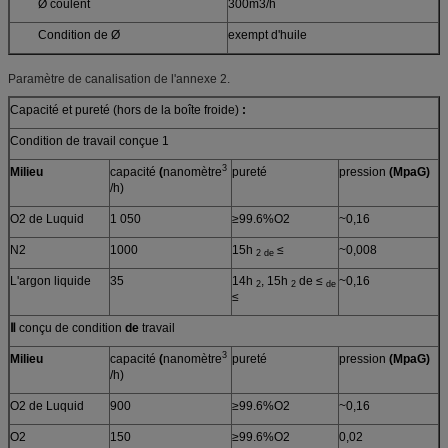
Ø coulent
300m3/h
Condition de Ø
exempt d'huile
Paramètre de canalisation de l'annexe 2.
Capacité et pureté (hors de la boîte froide)
:
Condition de travail conçue 1
3
Milieu
capacité
(
nanomètre
pureté
pression
(MpaG)
/h)
O2 de Luquid
1 050
≥99.6%O2
~0,16
N2
1000
15h
≤
~0,008
2 de
L'argon liquide
35
14h
, 15h
de ≤
~0,16
2
2
de
≤
Ⅱ
conçu de condition
de
travail
3
Milieu
capacité
(
nanomètre
pureté
pression
(MpaG)
/h)
O2 de Luquid
900
≥99.6%O2
~0,16
O2
150
≥99.6%O2
0,02