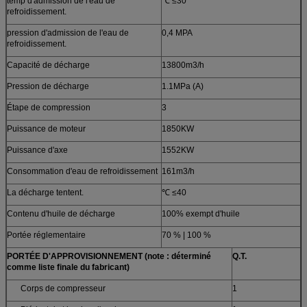
temp d'admission de l'eau de
℃ ≤30
refroidissement.
pression d'admission de l'eau de
0,4 MPA
refroidissement.
Capacité de décharge
13800m3/h
Pression de décharge
1.1MPa (A)
Étape de compression
3
Puissance de moteur
1850KW
Puissance d'axe
1552KW
Consommation d'eau de refroidissement
161m3/h
La décharge tentent.
℃ ≤40
Contenu d'huile de décharge
100% exempt d'huile
Portée réglementaire
70 % | 100 %
PORTÉE D'APPROVISIONNEMENT (note : déterminé
Q.T.
comme liste finale du fabricant)
Corps de compresseur
1