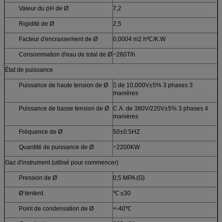
Valeur du pH de Ø
7,2
Rigidité de Ø
2,5
Facteur d'encrassement de Ø
0,0004 m2 hºC/K.W
Consommation d'eau de total de Ø
~260T/h
État de puissance
Puissance de haute tension de Ø
 de 10,000V±5% 3 phases 3
manières
Puissance de basse tension de Ø
C.A. de 380V/220V±5% 3 phases 4
manières
Fréquence de Ø
50±0.5HZ
Quantité de puissance de Ø
~2200KW
Gaz d'instrument (utilisé pour commencer)
Pression de Ø
0,5 MPA (G)
Ø tentent.
℃ ≤30
Point de condensation de Ø
<-40℃