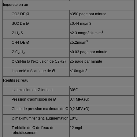
Impureté en air
CO2 DE Ø
≤350 page par minute
SO2 DE Ø
≤0.44 mg/m3
3
Ø H
S
≤2.3 magnésium m
2
3
CH4 DE Ø
≤5.2mg/m
Ø C
H
≤0.03 page par minute
2
2
Ø CnHm (à l'exclusion de C2H2)
≤5 page par minute
Impureté mécanique de Ø
≤10mg/m3
Réutilisez l'eau
L'admission de Ø tentent.
30℃
Pression d'admission de Ø
0,4 MPA (G)
Chute de pression maximum de Ø
0,2 MPA (G)
Ø maximum tentent. augmentation
10℃
Turbidité de Ø de l'eau de
12 mg/l
refroidissement