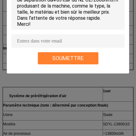
Élément primaire, instrument local et connecteur et
1
valves nécessaires de racine.
Instrument primaire au transformateur pour la vibration
1
d'axe, déplacement d'axe
Panneau de commande local d'instrument
1
Pièces de rechange et outil spécial
1
Image (pour la référence, déterminée par conception finale)
SOUMETTRE
1set
Système de préréfrigération d'air
Paramètre technique (note : déterminé par conception finale)
Usine
Siade
Modèle
SDYL-13800/10
Air de processus
~13800m3/h