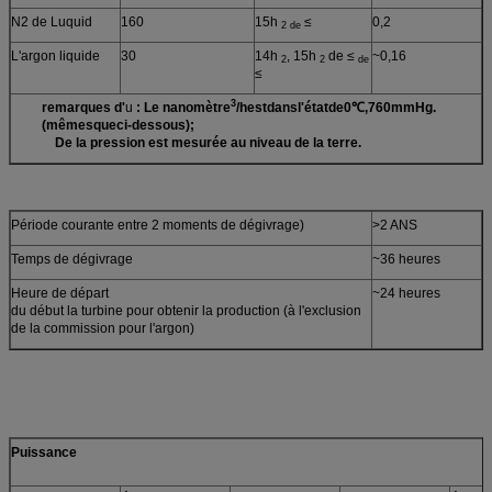
N2 de Luquid
160
15h
≤
0,2
2 de
L'argon liquide
30
14h
, 15h
de ≤
~0,16
2
2
de
≤
3
remarques d'
u
: Le nanomètre
/hestdansl'étatde0℃,760mmHg.
(mêmesqueci-dessous);
De la pression est mesurée au niveau de la terre.
Période courante entre 2 moments de dégivrage)
>2 ANS
Temps de dégivrage
~36 heures
Heure de départ
~24 heures
du début la turbine pour obtenir la production (à l'exclusion
de la commission pour l'argon)
Puissance