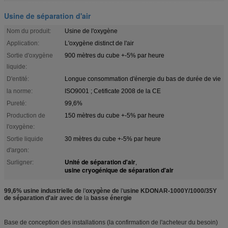
Usine de séparation d'air
Nom du produit:
Usine de l'oxygène
Application:
L'oxygène distinct de l'air
Sortie d'oxygène
900 mètres du cube +-5% par heure
liquide:
D'entité:
Longue consommation d'énergie du bas de durée de vie
la norme:
ISO9001 ; Cetificate 2008 de la CE
Pureté:
99,6%
Production de
150 mètres du cube +-5% par heure
l'oxygène:
Sortie liquide
30 mètres du cube +-5% par heure
d'argon:
Unité de séparation d'air
Surligner:
,
usine cryogénique de séparation d'air
99,6%
usine
industrielle de
l'
oxygène
de
l'
usine KDONAR-1000Y/1000/35Y
de
séparation
d'
air
avec de
la
basse énergie
Base de conception des installations (la confirmation de l'acheteur du besoin)