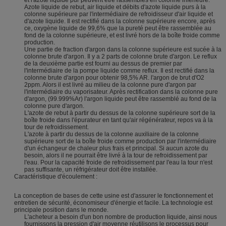
Azote liquide de rebut, air liquide et débits d'azote liquide purs à la
colonne supérieure par l'intermédiaire de refroidisseur d'air liquide et
d'azote liquide. Il est rectifié dans la colonne supérieure encore, après
ce, oxygène liquide de 99,6% que la pureté peut être rassemblée au
fond de la colonne supérieure, et est livré hors de la boîte froide comme
production.
Une partie de fraction d'argon dans la colonne supérieure est sucée à la
colonne brute d'argon. Il y a 2 parts de colonne brute d'argon. Le reflux
de la deuxième partie est fourni au dessus de premier par
l'intermédiaire de la pompe liquide comme reflux. Il est rectifié dans la
colonne brute d'argon pour obtenir 98,5% AR. l'argon de brut d'O2
2ppm. Alors il est livré au milieu de la colonne pure d'argon par
l'intermédiaire du vaporisateur. Après rectification dans la colonne pure
d'argon, (99.999%Ar) l'argon liquide peut être rassemblé au fond de la
colonne pure d'argon.
L'azote de rebut à partir du dessus de la colonne supérieure sort de la
boîte froide dans l'épurateur en tant qu'air régénérateur, repos va à la
tour de refroidissement.
L'azote à partir du dessus de la colonne auxiliaire de la colonne
supérieure sort de la boîte froide comme production par l'intermédiaire
d'un échangeur de chaleur plus frais et principal. Si aucun azote du
besoin, alors il ne pourrait être livré à la tour de refroidissement par
l'eau. Pour la capacité froide de refroidissement par l'eau la tour n'est
pas suffisante, un réfrigérateur doit être installée.
Caractéristique d'écoulement :
La conception de bases de cette usine est d'assurer le fonctionnement et
entretien de sécurité, économiseur d'énergie et facile. La technologie est
principale position dans le monde.
L'acheteur a besoin d'un bon nombre de production liquide, ainsi nous
fournissons la pression d'air moyenne réutilisons le processus pour