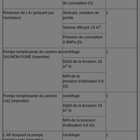
de conception (G)
Réservoir de LAr (préparé par
Verticale, isolation de
1
l'acheteur)
perlite
3
Volume efficace 15 m
Pression de conception
0.8MPa (G)
Pompe remplissante de camion de
centrifuge
1
SAUMON FUMÉ (importée)
Débit de la livraison 18
3
m
/h
MPA de la
pression d'utilisation 0,6
(G)
Pompe remplissante du camion
centrifuge
1
LN2 (importée)
Débit de la livraison 18
3
m
/h
MPA de la pression
d'utilisation 0,6 (G)
L AR troquent la pompe
centrifuge
1
remplissante (importée)