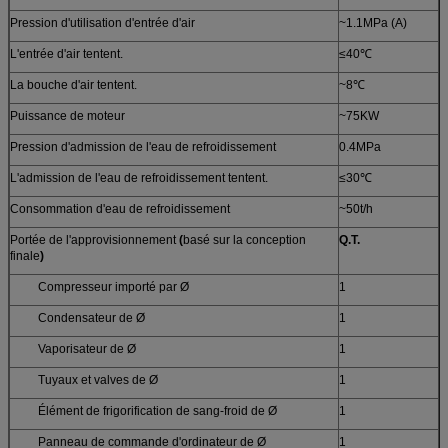
Pression d'utilisation d'entrée d'air
~1.1MPa (A)
L'entrée d'air tentent.
≤40℃
La bouche d'air tentent.
~8℃
Puissance de moteur
~75KW
Pression d'admission de l'eau de refroidissement
0.4MPa
L'admission de l'eau de refroidissement tentent.
≤30℃
Consommation d'eau de refroidissement
~50t/h
Portée de l'approvisionnement
(
basé sur la conception
Q.T.
finale
)
Compresseur importé par Ø
1
Condensateur de Ø
1
Vaporisateur de Ø
1
Tuyaux et valves de Ø
1
Élément de frigorification de sang-froid de Ø
1
Panneau de commande d'ordinateur de Ø
1