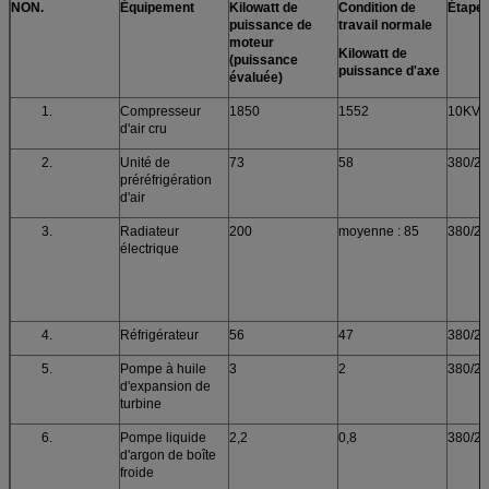
NON.
Équipement
Kilowatt de
Condition de
Étape 
puissance de
travail normale
moteur
Kilowatt de
(puissance
puissance d'axe
évaluée)
1.
Compresseur
1850
1552
10KV
d'air cru
2.
Unité de
73
58
380/2
préréfrigération
d'air
3.
Radiateur
200
moyenne : 85
380/2
électrique
4.
Réfrigérateur
56
47
380/2
5.
Pompe à huile
3
2
380/2
d'expansion de
turbine
6.
Pompe liquide
2,2
0,8
380/2
d'argon de boîte
froide