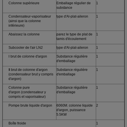
Colonne supérieure
Emballage régulier de
1
substance
Condensateur-vaporisateur
type d'Al-plat-aileron
1
(ainsi que la colonne
inférieure)
Abaissez la colonne
parez le type de plat de
1
tamis d'écoulement
Subcooler de l'air LN2
type d'Al-plat-aileron
1
Ⅰ brut de colonne d'argon
Substance régulière
1
d'emballage
Ⅱ brut de colonne d'argon
Substance régulière
1
(condensateur brut y compris
d'emballage
d'argon)
Colonne pure
Substance régulière
1
d'argon (condensateur y
d'emballage
compris et vaporisateur)
Pompe brute liquide d'argon
6060M. colonne liquide
2
d'argon, puissance
5.5KW
Boîte froide
1