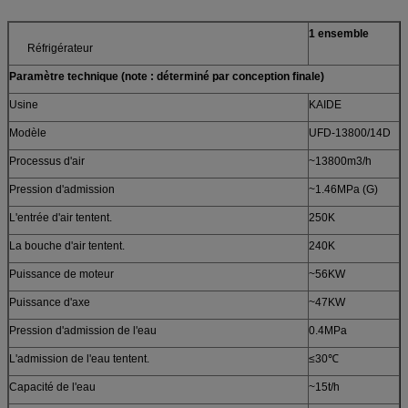
1 ensemble
Réfrigérateur
Paramètre technique (note : déterminé par conception finale)
Usine
KAIDE
Modèle
UFD-13800/14D
Processus d'air
~13800m3/h
Pression d'admission
~1.46MPa (G)
L'entrée d'air tentent.
250K
La bouche d'air tentent.
240K
Puissance de moteur
~56KW
Puissance d'axe
~47KW
Pression d'admission de l'eau
0.4MPa
L'admission de l'eau tentent.
≤30℃
Capacité de l'eau
~15t/h