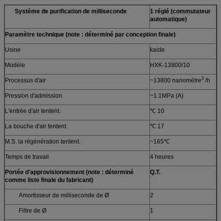
Système de purification de milliseconde
1 réglé (commutateur
automatique)
Paramètre technique (note : déterminé par conception finale)
Usine
kaide
Modèle
HXK-13800/10
3
Processus d'air
~13800 nanomètre
/h
Pression d'admission
~1.1MPa (A)
L'entrée d'air tentent.
℃ 10
La bouche d'air tentent.
℃ 17
M.S. la régénération tentent.
~165℃
Temps de travail
4 heures
Portée d'approvisionnement (note : déterminé
Q.T.
comme liste finale du fabricant)
Amortisseur de milliseconde de Ø
2
Filtre de Ø
1