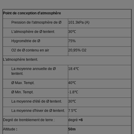
Point de conception d'atmosphère
Pression de l'atmosphère de Ø
101.3kPa (A)
L'atmosphère de Ø tentent.
30℃
Hygrométrie de Ø
75%
O2 de Ø contenu en air
20,95% O2
L'atmosphère tentent.
La moyenne annuelle de Ø
18.4℃
tentent.
Ø Max. Tempt.
40℃
Ø Min. Tempt.
-1.8℃
La moyenne d'été de Ø tentent.
30℃
La moyenne d'hiver de Ø tentent.
7.5℃
Degré de tremblement de terre :
degré
<6
Altitude
:
50m