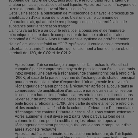
et obtenu de H2O et de CO2, puis pour être refroidi dans l'échangeur de
chaleur principal jusqu'à ce qu'il soit liquéfié. Après rectification, l'oxygène et
l'azote de production peuvent être rassemblés.
Cette usine est de la purification de milliseconde d'air avec le processus de
amplification d'extenseur de turbine. C'est une usine commune de
séparation d'air, qui adopte le remplissage complet et la rectification de
substance pour la fabrication d'argon.
L'air cru va au filtre à air pour le retrait de la poussière et de l'impureté
mécanique et entre dans le compresseur de turbine à air où de l'air est
comprimé à 0.59MPaA. Alors il entre dans le système de préréfrigération
d'air, où de l'air est refroidi au ℃ 17. Après cela, il coule dans le réservoir
adsorbant du tamis 2 moléculaire, qui fonctionnent à leur tour, pour obtenir
le retrait de H2O, de CO2 et de C2H2.
Après épuré, l'air se mélange à augmenter l'air réchauffé. Alors il est
comprimé par le compresseur moyen de pression pour être les courants
into2 divisés. Une part va à l'échangeur de chaleur principal à refroidir à
-260K, et sucé de la partie moyenne de l'échangeur de chaleur principal
pour entrer dans la turbine d'expansion. L'air augmenté le renvoie à
l'échangeur de chaleur principal à réchauffer, après cela, coule dans le
compresseur de amplification d'air. L'autre partie d'air est amplifiée par
l'extenseur à hautes températures, après refroidissement, il coule dans
l'extenseur de amplification de basse température. Alors elle va dans la
boîte froide à refroidir à ~170K. Une partie de elle était encore refroidie,
et des écoulements au fond de la colonne inférieure par l'intermédiaire
d'échangeur de chaleur. Et l'autre air est sucé au bas tentent. extenseur.
Après augmenté, il est divisé en 2 parts. Une part va au fond de la
colonne inférieure pour la rectification, les retours de repos à
l'échangeur de chaleur principal, puis il coule dans le propulseur d'air
après avoir été réchauffé.
Après la rectification primaire dans la colonne inférieure, de l'air liquide
et l'azote liquide pur peuvent être rassemblés en colonne inférieure.