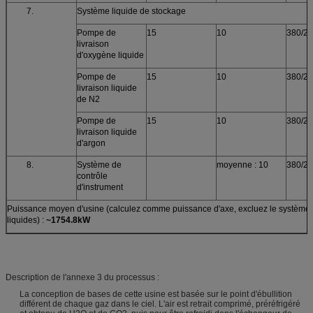
7.
Système liquide de stockage
Pompe de
15
10
380/2
livraison
d'oxygène liquide
Pompe de
15
10
380/2
livraison liquide
de N2
Pompe de
15
10
380/2
livraison liquide
d'argon
8.
Système de
moyenne : 10
380/2
contrôle
d'instrument
Puissance moyen d'usine (calculez comme puissance d'axe, excluez le système de 
liquides) :
~1754.8kW
Description de l'annexe 3 du processus :
La conception de bases de cette usine est basée sur le point d'ébullition
différent de chaque gaz dans le ciel. L'air est retrait comprimé, préréfrigéré