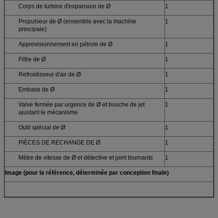
Corps de turbine d'expansion de Ø
1
Propulseur de Ø (ensemble avec la machine
1
principale)
Approvisionnement en pétrole de Ø
1
Filtre de Ø
1
Refroidisseur d'air de Ø
1
Embase de Ø
1
Valve fermée par urgence de Ø et bouche de jet
1
ajustant le mécanisme
Outil spécial de Ø
1
PIÈCES DE RECHANGE DE Ø
1
Mètre de vitesse de Ø et détective et joint tournants
1
Image (pour la référence, déterminée par conception finale)