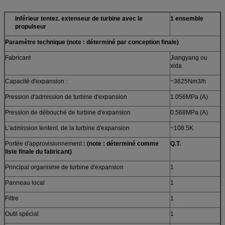
Inférieur tentez. extenseur de turbine avec le
1 ensemble
propulseur
Paramètre technique (note : déterminé par conception finale)
Fabricant
Jiangyang ou
xida
Capacité d'expansion :
~3625Nm3/h
Pression d'admission de turbine d'expansion
1.056MPa (A)
Pression de débouché de turbine d'expansion
0.568MPa (A)
L'admission tentent. de la turbine d'expansion
~108.5K
Portée d'approvisionnement
: (note : déterminé comme
Q.T.
liste finale du fabricant)
Principal organisme de turbine d'expansion
1
Panneau local
1
Filtre
1
Outil spécial
1