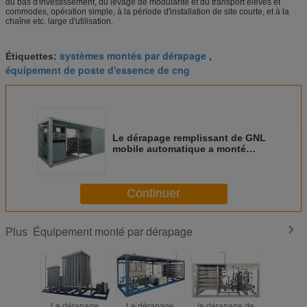
du bas d'investissement, du levage de modularité et du transport élevés et
commodes, opération simple, à la période d'installation de site courte, et à la
chaîne etc. large d'utilisation.
systèmes montés par dérapage
Étiquettes:
,
équipement de poste d'essence de cng
Le dérapage remplissant de GNL
mobile automatique a monté
l'équipement 1.6mpa
Continuer
Équipement monté par dérapage
Plus
Le dérapage
Le dérapage
le dérapage de
Le déra