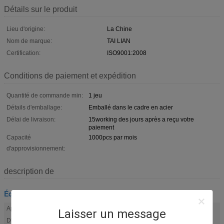
Détails sur le produit
Lieu d'origine:
La Chine
Nom de marque:
TAI LIAN
Certification:
ISO9001:2008
Conditions de paiement et expédition
Quantité de commande min:
1 jeu
Détails d'emballage:
Emballé dans le cadre en acier
Délai de livraison:
15working des jours après a reçu votre
paiement
Capacité
1000pcs par mois
d'approvisionnement:
description de
Équipement monté par dérapage
Application:
porte
Laisser un message
D'entité:
Facile et convrnient