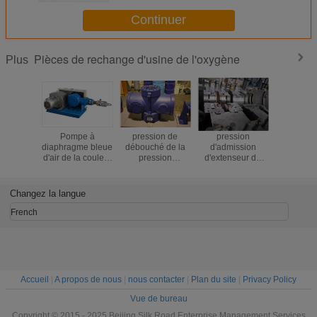
Continuer
Pièces de rechange d'usine de l'oxygène
Plus
Pompe à
pression de
pression
16T / Ext
diaphragme bleue
débouché de la
d'admission
250nm3 d
d'air de la couleur
pression
d'extenseur de
de conso
D130L20-200
d'admission de
Tuobo de
d'eau 
pour l'usine de
l'extenseur
puissance d'axe
Coolong/p
l'oxygène, longue
1.51mpa de
de pièces de
de H 0.
Changez la langue
durée
Tuobo de
rechange d'usine
puissance de
de l'oxygène
French
l'axe 38.3KW
43KW 0.47mpa
0.49mpa
Accueil
|
A propos de nous
|
nous contacter
|
Plan du site
|
Privacy Policy
Vue de bureau
Copyright © 2015 - 2025 Beijing Silk Road Enterprise Management Services