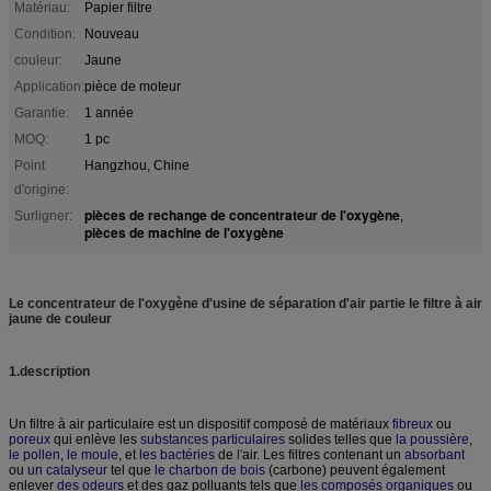
Matériau:
Papier filtre
Condition:
Nouveau
couleur:
Jaune
Application:
pièce de moteur
Garantie:
1 année
MOQ:
1 pc
Point
Hangzhou, Chine
d'origine:
pièces de rechange de concentrateur de l'oxygène
Surligner:
,
pièces de machine de l'oxygène
Le concentrateur de l'oxygène d'usine de séparation d'air partie le filtre à air
jaune de couleur
1.description
Un filtre à air particulaire est un dispositif composé de matériaux
fibreux
ou
poreux
qui enlève les
substances particulaires
solides telles que
la poussière
,
le pollen
,
le moule
, et
les bactéries
de
l'
air
. Les filtres contenant un
absorbant
ou
un catalyseur
tel que
le charbon de bois
(carbone) peuvent également
enlever
des odeurs
et des gaz polluants tels que
les composés organiques
ou